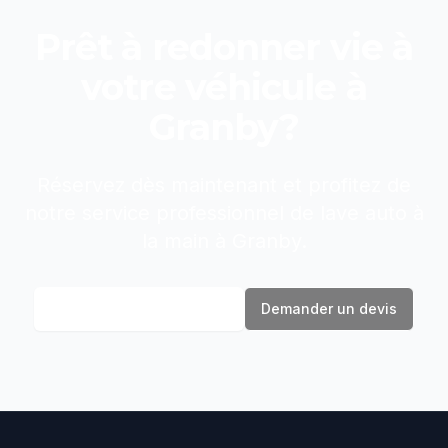
Prêt à redonner vie à
votre véhicule à
Granby
?
Réservez dès maintenant et profitez de
notre service professionnel de
lave auto à
la main
à
Granby
.
Réserver maintenant
Demander un devis