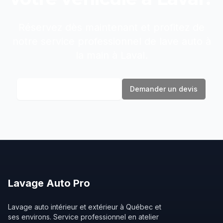
Réservez dès maintenant et profitez de
notre service professionnel de
lave auto à
la main
à
Laval
.
Réserver maintenant
Demander un devis
Lavage
Auto
Pro
Lavage auto intérieur et extérieur à Québec et
ses environs. Service professionnel en atelier