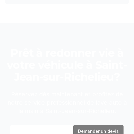
Prêt à redonner vie à
votre véhicule à
Saint-
Jean-sur-Richelieu
?
Réservez dès maintenant et profitez de
notre service professionnel de
lave auto à
la main
à
Saint-Jean-sur-Richelieu
.
Réserver maintenant
Demander un devis