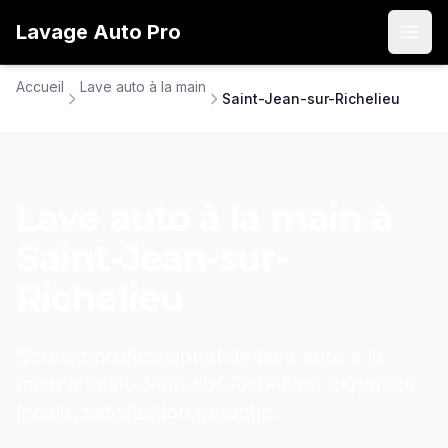
Lavage
Auto
Pro
Open
Accueil
Lave auto à la main
Saint-Jean-sur-Richelieu
Lave auto à la main
à
Saint-Jean-sur-
Richelieu
Service professionnel de
lave auto à la
main
à
Saint-Jean-sur-Richelieu
. Expertise
locale, satisfaction garantie.