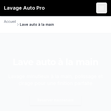
Lavage
Auto
Pro
Open
Accueil
Lave auto à la main
Lave auto à la main
Lavage minutieux à la main, polissage et
cirage pour une finition parfaite
Réserver maintenant