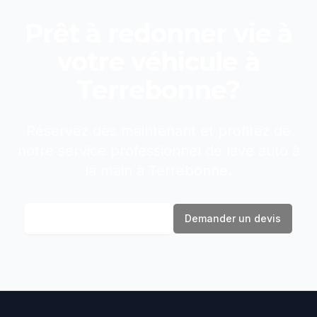
Prêt à redonner vie à
votre véhicule à
Terrebonne
?
Réservez dès maintenant et profitez de
notre service professionnel de
lave auto à
la main
à
Terrebonne
.
Réserver maintenant
Demander un devis