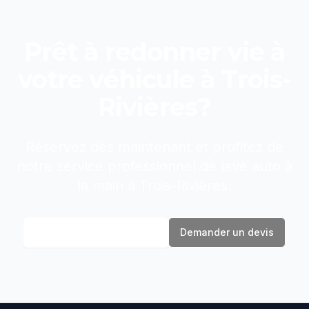
Prêt à redonner vie à
votre véhicule à
Trois-
Rivières
?
Réservez dès maintenant et profitez de
notre service professionnel de
lave auto à
la main
à
Trois-Rivières
.
Réserver maintenant
Demander un devis