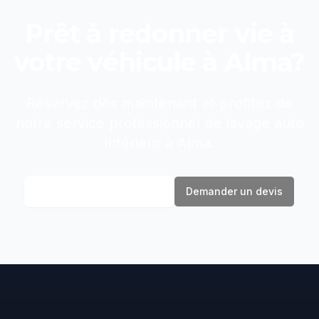
Prêt à redonner vie à
votre véhicule à
Alma
?
Réservez dès maintenant et profitez de
notre service professionnel de
lavage auto
intérieur
à
Alma
.
Réserver maintenant
Demander un devis