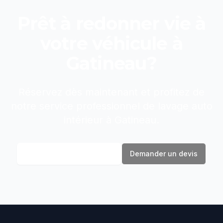
Prêt à redonner vie à
votre véhicule à
Gatineau
?
Réservez dès maintenant et profitez de
notre service professionnel de
lavage auto
intérieur
à
Gatineau
.
Réserver maintenant
Demander un devis