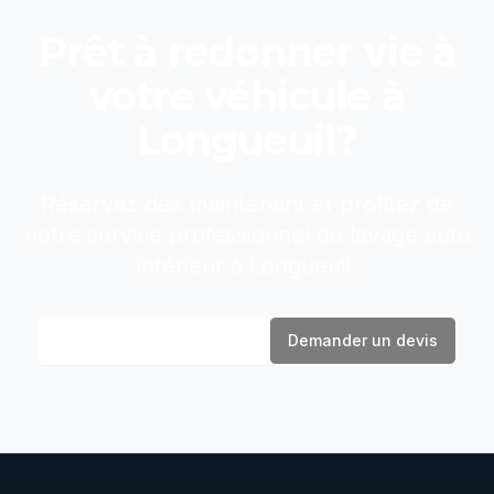
Prêt à redonner vie à
votre véhicule à
Longueuil
?
Réservez dès maintenant et profitez de
notre service professionnel de
lavage auto
intérieur
à
Longueuil
.
Réserver maintenant
Demander un devis