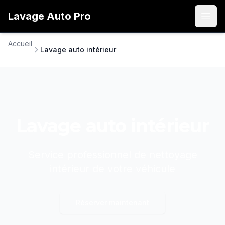
Lavage
Auto
Pro
Open
Accueil
Lavage auto intérieur
Lavage auto intérieur
Service professionnel de nettoyage
intérieur de votre véhicule
Réserver maintenant