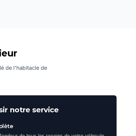
ieur
lé de l'habitacle de
ir notre service
plète
ondeur de tous les recoins de votre véhicule.