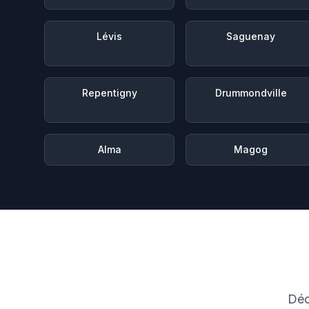
Lévis
Saguenay
Repentigny
Drummondville
Alma
Magog
Déc