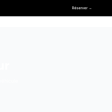
Réserver
→
ur
véhicule