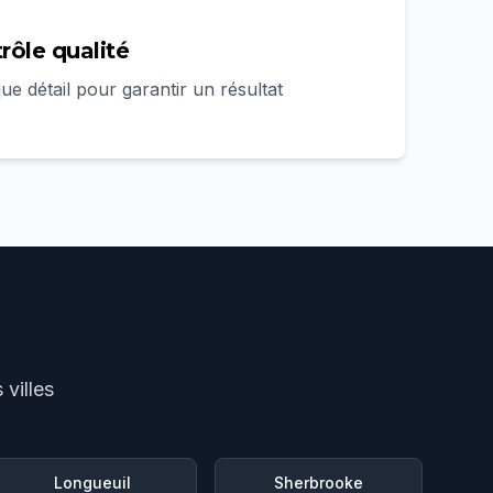
trôle qualité
e détail pour garantir un résultat
villes
Longueuil
Sherbrooke