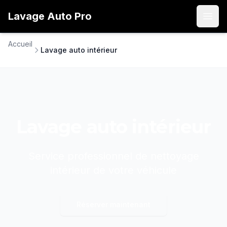
Lavage
Auto
Pro
Open
Accueil
Lavage auto intérieur
Lavage auto intérieur
Service professionnel de nettoyage
intérieur de votre véhicule
Réserver maintenant