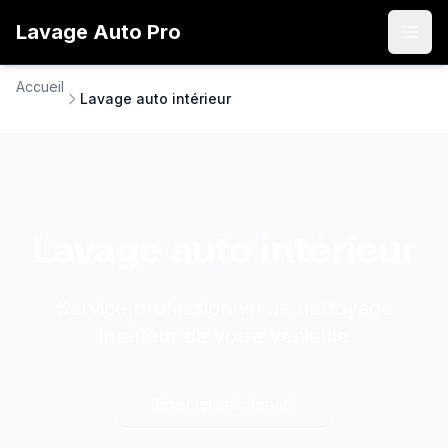
Lavage
Auto
Pro
Open
Accueil
Lavage auto intérieur
Lavage auto intérieur
Service professionnel de nettoyage
intérieur de votre véhicule
Réserver maintenant