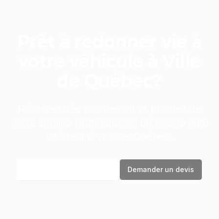
Prêt à redonner vie à
votre véhicule à
Ville
de Québec
?
Réservez dès maintenant et profitez de
notre service professionnel de
lavage auto
intérieur
à
Ville de Québec
.
Réserver maintenant
Demander un devis