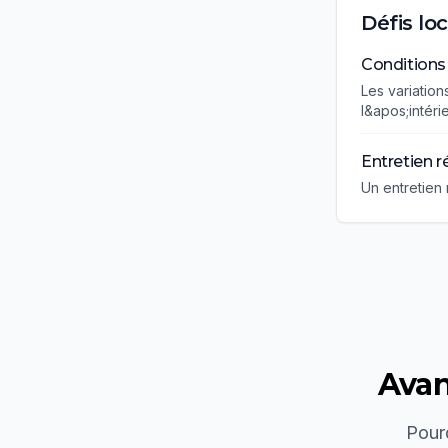
Défis lo
Conditions
Les variation
l&apos;intéri
Entretien r
Un entretien 
Avan
Pourq