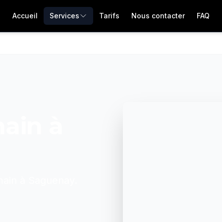
Accueil
Services
Tarifs
Nous contacter
FAQ
main
à
main
à
Saguenay
.