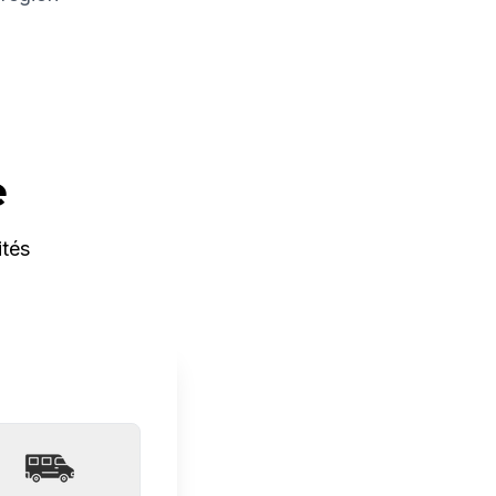
e
ités