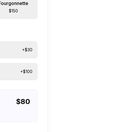
Fourgonnette
$150
+$30
+$100
$
80