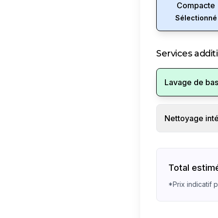
Compacte
Sélectionné
Services addit
Lavage de ba
Nettoyage inté
Total estim
*Prix indicatif 