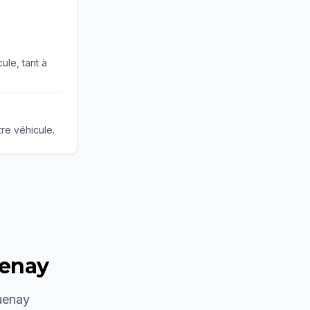
ule, tant à
tre véhicule.
enay
uenay