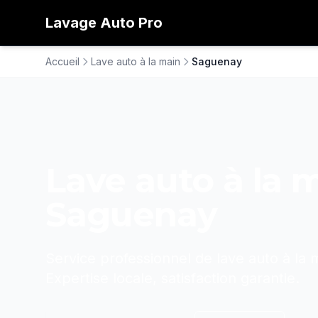
Lavage
Auto
Pro
Accueil
Lave auto à la main
Saguenay
Lave auto à la 
Saguenay
Service professionnel de
lave auto à la 
Expertise locale, satisfaction garantie.