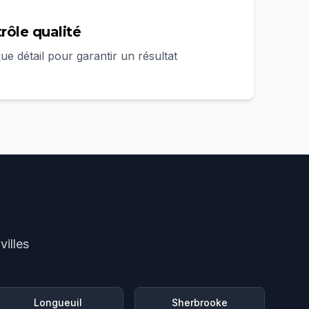
trôle qualité
e détail pour garantir un résultat
illes
Longueuil
Sherbrooke