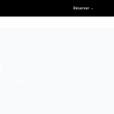
Réserver
→
n
tion parfaite