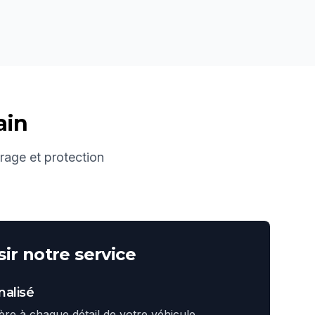
ain
irage et protection
ir notre service
alisé
ière à chaque détail de votre véhicule.