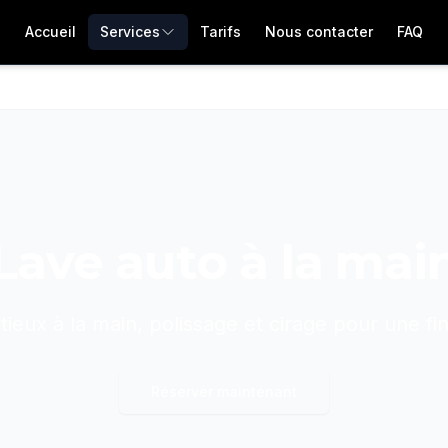
Accueil
Services
Tarifs
Nous contacter
FAQ
Lave auto à la mai
ieux à la main, polissage et cirage pour une fini
Réserver maintenant