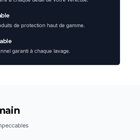
able
oduits de protection haut de gamme.
cable
onnel garanti à chaque lavage.
 main
impeccables