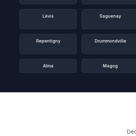
Lévis
Saguenay
Repentigny
Drummondville
Alma
Magog
Déc