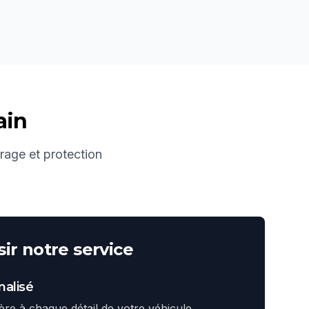
ain
irage et protection
ir notre service
alisé
ière à chaque détail de votre véhicule.