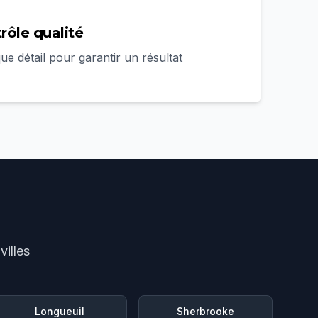
trôle qualité
e détail pour garantir un résultat
illes
Longueuil
Sherbrooke