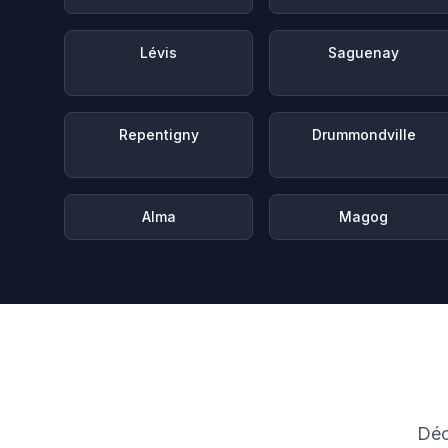
Lévis
Saguenay
Repentigny
Drummondville
Alma
Magog
Déc