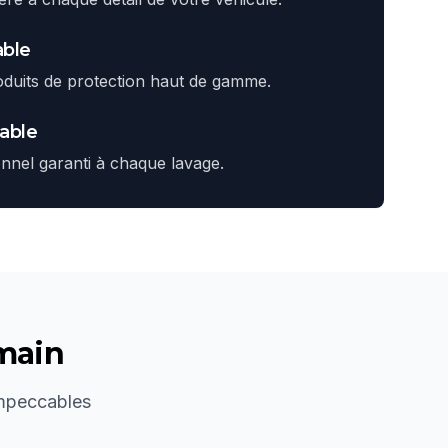
able
oduits de protection haut de gamme.
cable
onnel garanti à chaque lavage.
 main
impeccables