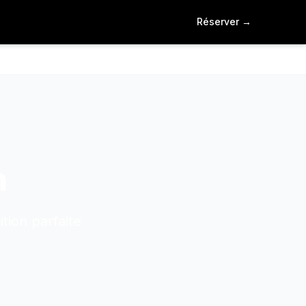
Réserver
→
n
tion parfaite