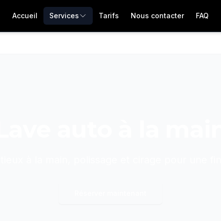
Accueil
Services
Tarifs
Nous contacter
FAQ
Lave auto à la mai
ieux à la main, polissage et cirage pour une fini
Réserver maintenant