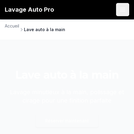
Lavage
Auto
Pro
Open
Accueil
Lave auto à la main
Lave auto à la main
Lavage minutieux à la main, polissage et
cirage pour une finition parfaite
Réserver maintenant