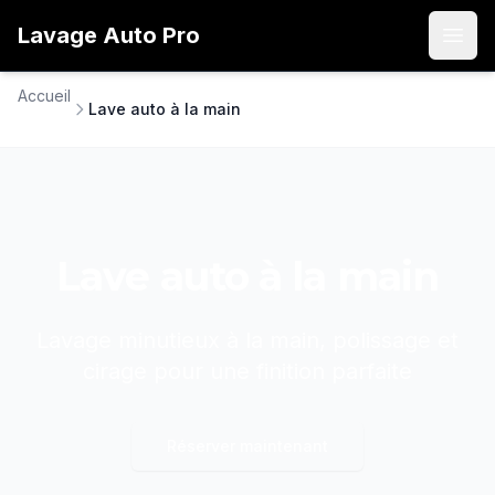
Lavage
Auto
Pro
Open
Accueil
Lave auto à la main
Lave auto à la main
Lavage minutieux à la main, polissage et
cirage pour une finition parfaite
Réserver maintenant