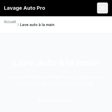
Lavage
Auto
Pro
Open
Accueil
Lave auto à la main
Lave auto à la main
Lavage minutieux à la main, polissage et
cirage pour une finition parfaite
Réserver maintenant