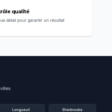
trôle qualité
e détail pour garantir un résultat
illes
Longueuil
Sherbrooke