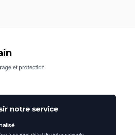
ain
irage et protection
ir notre service
alisé
ière à chaque détail de votre véhicule.