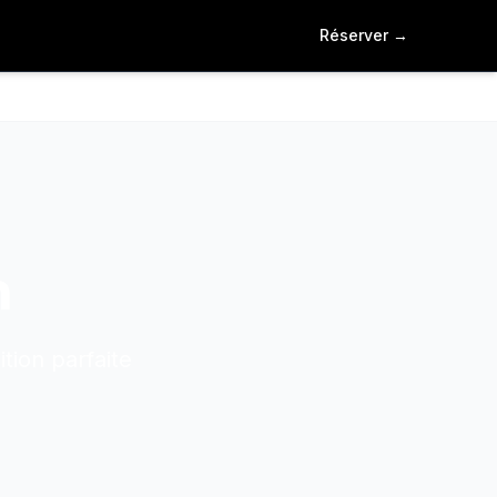
Réserver
→
n
tion parfaite