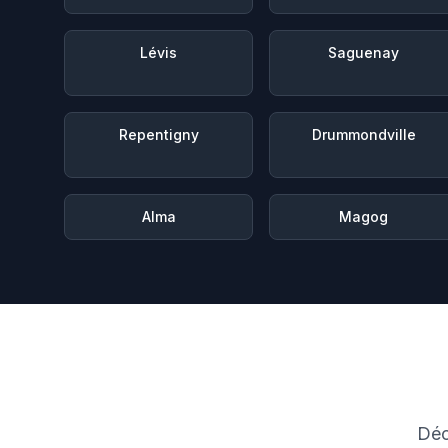
Lévis
Saguenay
Repentigny
Drummondville
Alma
Magog
Déc