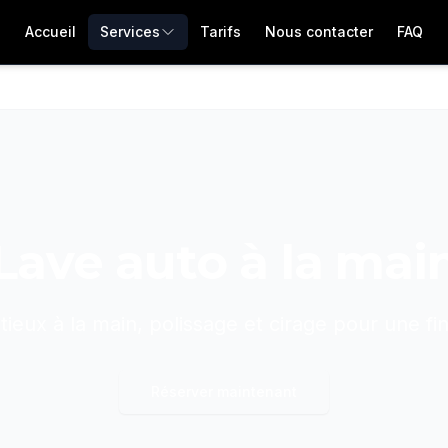
Accueil
Services
Tarifs
Nous contacter
FAQ
Lave auto à la mai
ieux à la main, polissage et cirage pour une fini
Réserver maintenant