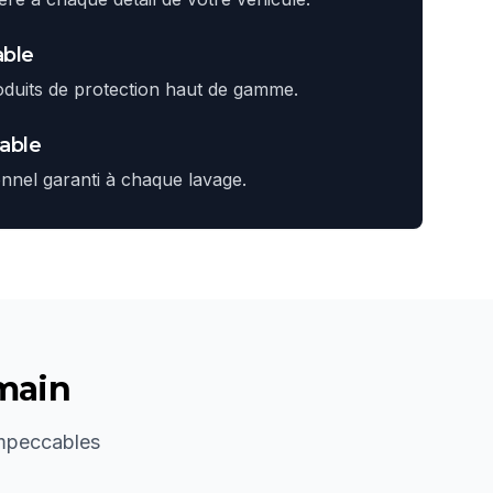
able
oduits de protection haut de gamme.
cable
onnel garanti à chaque lavage.
 main
impeccables