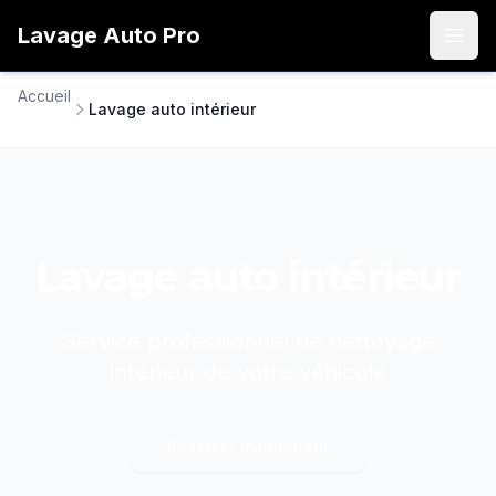
Lavage
Auto
Pro
Open
Accueil
Lavage auto intérieur
Lavage auto intérieur
Service professionnel de nettoyage
intérieur de votre véhicule
Réserver maintenant