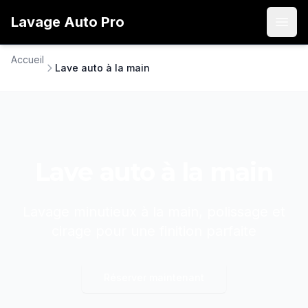
Lavage
Auto
Pro
Open
Accueil
Lave auto à la main
Lave auto à la main
Lavage minutieux à la main, polissage et
cirage pour une finition parfaite
Réserver maintenant