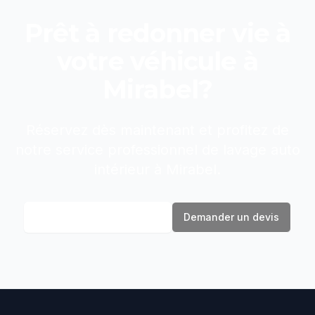
Prêt à redonner vie à
votre véhicule à
Mirabel
?
Réservez dès maintenant et profitez de
notre service professionnel de
lavage auto
intérieur
à
Mirabel
.
Réserver maintenant
Demander un devis