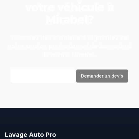
votre véhicule à
Mirabel
?
Réservez dès maintenant et profitez de
notre service professionnel de
lave auto à
la main
à
Mirabel
.
Réserver maintenant
Demander un devis
Lavage
Auto
Pro