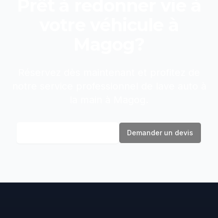
Prêt à redonner vie à
votre véhicule à
Magog
?
Réservez dès maintenant et profitez de
notre service professionnel de
lave auto à
la main
à
Magog
.
Réserver maintenant
Demander un devis