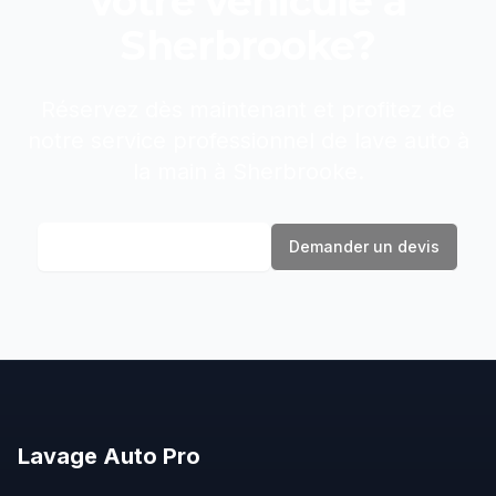
votre véhicule à
Sherbrooke
?
Réservez dès maintenant et profitez de
notre service professionnel de
lave auto à
la main
à
Sherbrooke
.
Réserver maintenant
Demander un devis
Lavage
Auto
Pro