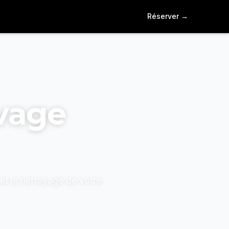
Réserver
→
vage
et le nettoyage de votre