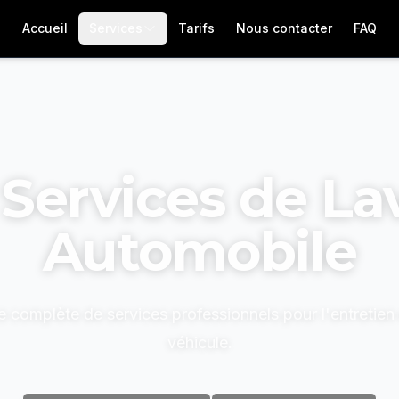
Accueil
Services
Tarifs
Nous contacter
FAQ
Services de La
Automobile
omplète de services professionnels pour l'entretien 
véhicule.