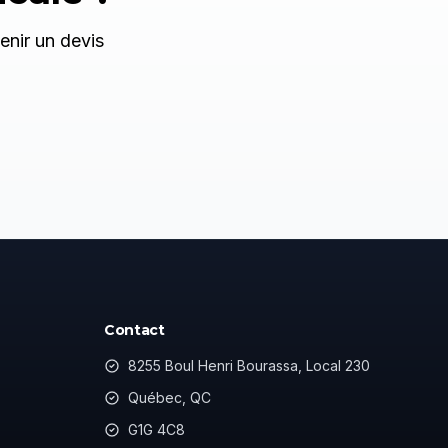
enir un devis
Contact
8255 Boul Henri Bourassa, Local 230
Québec, QC
G1G 4C8