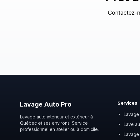
Contactez-no
Services
Lavage
Auto
Pro
Lavage 
Lavage auto intérieur et extérieur à
Québec et ses environs. Service
Lave au
professionnel en atelier ou à domicile.
Lavage 