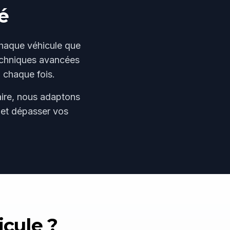
é
chaque véhicule que
techniques avancées
 chaque fois.
taire, nous adaptons
 et dépasser vos
icule ?