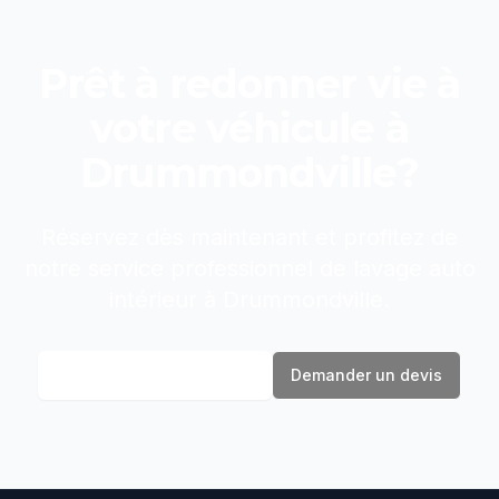
Prêt à redonner vie à
votre véhicule à
Drummondville
?
Réservez dès maintenant et profitez de
notre service professionnel de
lavage auto
intérieur
à
Drummondville
.
Réserver maintenant
Demander un devis