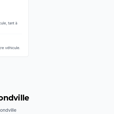
ule, tant à
tre véhicule.
ndville
ndville