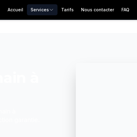
Accueil
Services
Tarifs
Nous contacter
FAQ
main
à
main
à
ction garantie.