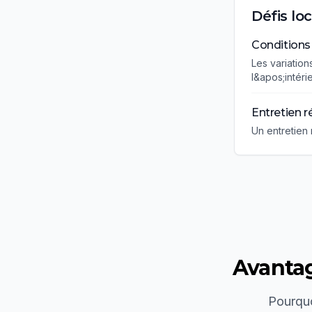
Défis lo
Conditions
Les variation
l&apos;intéri
Entretien r
Un entretien 
Avantag
Pourquo