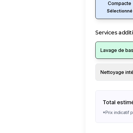
Compacte
Sélectionné
Services addit
Lavage de ba
Nettoyage inté
Total estim
*Prix indicatif 