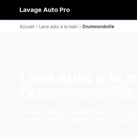
Lavage
Auto
Pro
Accueil
Lave auto à la main
Drummondville
Lave auto à la 
Drummondville
Service professionnel de
lave auto à la 
Drummondville
. Expertise locale, satisfa