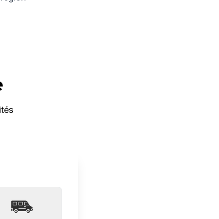
e
ités