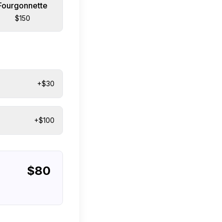
Fourgonnette
$150
+$30
+$100
$
80